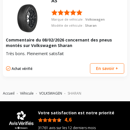
AS
Marque de véhicule :
Volkswagen
Modèle de véhicule :
Sharan
Commentaire du
08/02/2026
concernant des pneus
montés sur Volkswagen Sharan
Très bons. Pleinement satisfait
En savoir +
Achat vérifié
Accueil
Véhicule
VOLKSWAGEN
SHARAN
Votre satisfaction est notre priorité
4,6
/5
31761 avis sur les 12 derniers mois