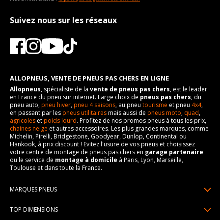
Suivez nous sur les réseaux
ALLOPNEUS, VENTE DE PNEUS PAS CHERS EN LIGNE
Allopneus
, spécialiste de la
vente de pneus pas chers
, est le leader
en France du pneu sur internet. Large choix de
pneus pas chers
, du
pneu auto,
pneu hiver
,
pneu 4 saisons
, au pneu
tourisme
et pneu
4x4
,
en passant par les
pneus utilitaires
mais aussi de
pneus moto
,
quad
,
agricoles
et
poids lourd
. Profitez de nos promos pneus à tous les prix,
chaines neige
et autres accessoires. Les plus grandes marques, comme
Michelin, Pirelli, Bridgestone, Goodyear, Dunlop, Continental ou
Hankook, à prix discount ! Evitez l'usure de vos pneus et choisissez
votre centre de montage de pneus pas chers en
garage partenaire
ou le service de
montage à domicile
à Paris, Lyon, Marseille,
Toulouse et dans toute la France.
MARQUES PNEUS
Pneus Michelin
TOP DIMENSIONS
Pneus Pirelli