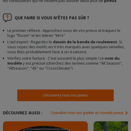
les conducteurs qui ne veulent pas stocker deux jeux de
pneus
.
QUE FAIRE SI VOUS N'ÊTES PAS SÛR ?
Le premier réflexe : Approchez-vous de vos pneus et traquez le
logo "flocon" et les lettres "M+S"
L'œil expert : Regardez le
dessin de la bande de roulement
. Si
vous voyez des motifs en V très marqués avec quelques lamelles,
vous êtes probablement face à un 4 saisons
Vérifiez votre facture : C'est souvent le plus simple ! Le
nom du
modèle
y est précisé (cherchez des termes comme "All Season",
"AllSeason", "4S" ou "CrossClimate")
Découvrez tous nos pneus
DÉCOUVREZ AUSSI :
Consulter tous nos guides et conseils pneus