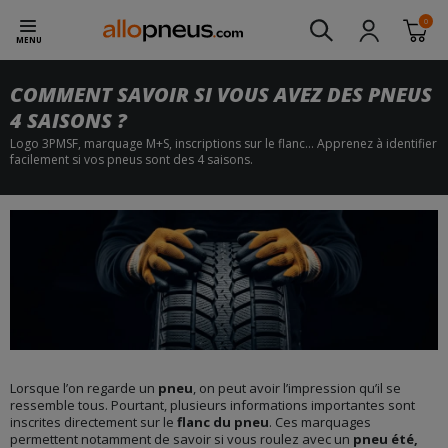
0
MENU
COMMENT SAVOIR SI VOUS AVEZ DES PNEUS
4 SAISONS ?
Logo 3PMSF, marquage M+S, inscriptions sur le flanc… Apprenez à identifier
facilement si vos pneus sont des 4 saisons.
Lorsque l’on regarde un
pneu
, on peut avoir l’impression qu’il se
ressemble tous. Pourtant, plusieurs informations importantes sont
inscrites directement sur le
flanc du pneu
. Ces marquages
permettent notamment de savoir si vous roulez avec un
pneu été,