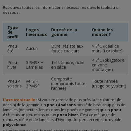
Retrouvez toutes les informations nécessaires dans le tableau ci-
dessous :
Type
Logos
Dureté de la
Quand les
de
hivernaux
gomme
monter ?
profil
Pneu
Dure, résiste aux
> 7°C (idéal de
Aucun
été
fortes chaleurs
mars à octobre)
< 7°C (obligatoire
Pneu
3PMSF +
Très tendre, riche
en zone
hiver
Lamelles
en silice
montagne)
Composite
Pneu 4
M+S +
Toute l'année
(compromis toute
saisons
3PMSF
(usage polyvalent)
l'année)
L'astuce visuelle
: Si vous regardez de plus près la "sculpture" (le
dessin) de la gomme, un
pneu 4 saisons
possède beaucoup plus de
lamelles (de petites fentes dans les pavés de gomme) qu'un
pneu
été
, mais un peu moins qu'un
pneu hiver
. C’est ce mélange de
rainures d'été et de lamelles d'hiver qui lui permet cette incroyable
polyvalence
.