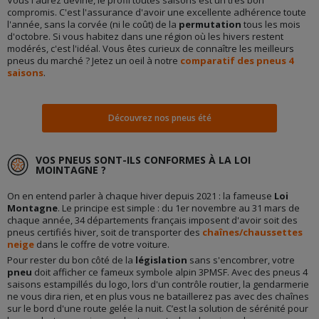
Vous l'aurez deviné, le profil toutes saisons est un très bon
compromis. C'est l'assurance d'avoir une excellente adhérence toute
l'année, sans la corvée (ni le coût) de la
permutation
tous les mois
d'octobre. Si vous habitez dans une région où les hivers restent
modérés, c'est l'idéal. Vous êtes curieux de connaître les meilleurs
pneus du marché ? Jetez un oeil à notre
comparatif des pneus 4
saisons
.
Découvrez nos pneus été
VOS PNEUS SONT-ILS CONFORMES À LA LOI
MOINTAGNE ?
On en entend parler à chaque hiver depuis 2021 : la fameuse
Loi
Montagne
. Le principe est simple : du 1er novembre au 31 mars de
chaque année, 34 départements français imposent d'avoir soit des
pneus certifiés hiver, soit de transporter des
chaînes/chaussettes
neige
dans le coffre de votre voiture.
Pour rester du bon côté de la
législation
sans s'encombrer, votre
pneu
doit afficher ce fameux symbole alpin 3PMSF. Avec des pneus 4
saisons estampillés du logo, lors d'un contrôle routier, la gendarmerie
ne vous dira rien, et en plus vous ne bataillerez pas avec des chaînes
sur le bord d'une route gelée la nuit. C’est la solution de sérénité pour