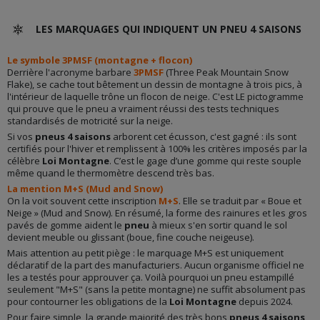
LES MARQUAGES QUI INDIQUENT UN PNEU 4 SAISONS
Le symbole 3PMSF (montagne + flocon)
Derrière l'acronyme barbare
3PMSF
(Three Peak Mountain Snow
Flake), se cache tout bêtement un dessin de montagne à trois pics, à
l'intérieur de laquelle trône un flocon de neige. C'est LE pictogramme
qui prouve que le pneu a vraiment réussi des tests techniques
standardisés de motricité sur la neige.
Si vos
pneus 4 saisons
arborent cet écusson, c'est gagné : ils sont
certifiés pour l'hiver et remplissent à 100% les critères imposés par la
célèbre
Loi Montagne
. C’est le gage d’une gomme qui reste souple
même quand le thermomètre descend très bas.
La mention M+S (Mud and Snow)
On la voit souvent cette inscription
M+S
. Elle se traduit par « Boue et
Neige » (Mud and Snow). En résumé, la forme des rainures et les gros
pavés de gomme aident le
pneu
à mieux s'en sortir quand le sol
devient meuble ou glissant (boue, fine couche neigeuse).
Mais attention au petit piège : le marquage M+S est uniquement
déclaratif de la part des manufacturiers. Aucun organisme officiel ne
les a testés pour approuver ça. Voilà pourquoi un pneu estampillé
seulement "M+S" (sans la petite montagne) ne suffit absolument pas
pour contourner les obligations de la
Loi Montagne
depuis 2024.
Pour faire simple, la grande majorité des très bons
pneus 4 saisons