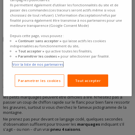
Ils permettent également d’utiliser les fonctionnalités du site et de
passer des commandes (ces traceurs seront actifs même si vous
choisissez de tout refuser). L’information d’acceptation/refus par
finalité pourra également être transmise à nos partenaires pour une
meilleure transparence (Google Consent Mode)
Depuis cette page, vous pouvez :
OÙ TROUVER L'INFORMATION SUR VOS PNEUS ?
« Continuer sans accepter »
qui laisse actifs les cookies
indispensables au fonctionnement du site,
« Tout accepter »
qui active toutes les finalités,
La réponse à pas mal de vos questions d'automobiliste se trouve
« Paramétrer les cookies »
pour sélectionner par finalité.
simplement sur le
flanc de la roue
. C'est la zone latérale bien visible
quand on s'accroupit devant le pneu.
Voir la liste de nos partenaires
C'est exactement là que se nichent les lettres, chiffres et
dimensions
importantes de votre pneumatique : DOT,
indices de charge et de
vitesse
, diamètre de votre jante et... ces petits logos dont on va parler
Parametrer les cookies
Tout accepter
juste en dessous.
Le conseil du pro
: Si vos pneus sont un peu sales ou poussiéreux,
les petits marquages peuvent être difficiles à lire. N'hésitez pas à
passer un coup de chiffon rapide sur le flanc pour bien faire ressortir
les gravures, surtout si vous cherchez le fameux pictogramme de la
montagne.
Ne prenez pas peur devant ce langage codé, quelques secondes
d'observation suffisent pour trouver les
marquages
indiquant s'il
s'agit – ou non – d'un vrai
pneu 4 saisons
.