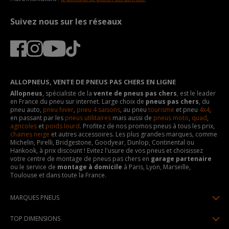
Suivez nous sur les réseaux
ALLOPNEUS, VENTE DE PNEUS PAS CHERS EN LIGNE
Allopneus
, spécialiste de la
vente de pneus pas chers
, est le leader
en France du pneu sur internet. Large choix de
pneus pas chers
, du
pneu auto,
pneu hiver
,
pneu 4 saisons
, au pneu
tourisme
et pneu
4x4
,
en passant par les
pneus utilitaires
mais aussi de
pneus moto
,
quad
,
agricoles
et
poids lourd
. Profitez de nos promos pneus à tous les prix,
chaines neige
et autres accessoires. Les plus grandes marques, comme
Michelin, Pirelli, Bridgestone, Goodyear, Dunlop, Continental ou
Hankook, à prix discount ! Evitez l'usure de vos pneus et choisissez
votre centre de montage de pneus pas chers en
garage partenaire
ou le service de
montage à domicile
à Paris, Lyon, Marseille,
Toulouse et dans toute la France.
MARQUES PNEUS
Pneus Michelin
TOP DIMENSIONS
Pneus Pirelli