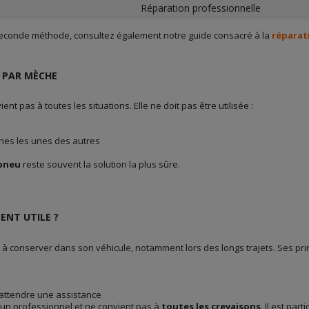
Réparation professionnelle
 seconde méthode, consultez également notre guide consacré à la
réparat
N PAR MÈCHE
ent pas à toutes les situations. Elle ne doit pas être utilisée :
hes les unes des autres
pneu
reste souvent la solution la plus sûre.
ENT UTILE ?
 à conserver dans son véhicule, notamment lors des longs trajets. Ses pri
 attendre une assistance
'un professionnel et ne convient pas à
toutes les crevaisons
. Il est par