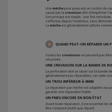
Une
mèche
pour pneu est un cordon de cao
causé par la
crevaison
afin d'empêcher l'a
Son principe est simple : une fois introduite
s'effectue depuis l'extérieur, sans démonte
La
mèche
est généralement utilisée comm
QUAND PEUT-ON RÉPARER UN P
Toutes les
crevaisons
ne peuvent pas être
sécurisée.
UNE CREVAISON SUR LA BANDE DE 
La perforation doit se situer sur la bande d
généralement pas réparables, car cette zo
UN TROU INFÉRIEUR À 6MM
La réparation par mèche est adaptée aux pe
garantir une réparation fiable.
UN PNEU ENCORE EN BON ÉTAT
Avant toute réparation, il est essentiel de
être remplacé plutôt que réparé.