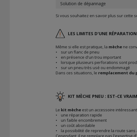
Solution de dépannage
Si vous souhaitez en savoir plus sur cette
LES LIMITES D'UNE RÉPARATIO
Même si elle est pratique, la
mèche
ne convi
• sur un flanc de pneu
• en présence d'un trou important
• lorsque plusieurs perforations sont proc
• sur un pneu très usé ou endommagé
Dans ces situations, le
remplacement du 
KIT MÈCHE PNEU : EST-CE VRAIM
Le
kit mèche
est un accessoire intéressant
• une réparation rapide
• un faible encombrement
• un coût abordable
• la possibilité de reprendre la route sans
Cependant, il ne remplace pas l'expertise d