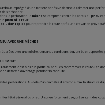
utchouc imprégné d'une matière adhésive destiné à colmater une perforati
ir de s'échapper.
 dans la perforation, la
mèche
se comprime contre les parois du
pneu
et 
r le
pneu ni la roue
.
e
solution rapide
pour reprendre la route après une crevaison provoquée
NEU AVEC UNE MÈCHE ?
 réparées avec une mèche. Certaines conditions doivent être respectées 
ROULEMENT
e roulement, c'est-à-dire la partie du pneu en contact avec la route. Les d
ne se déforme davantage pendant la conduite.
tites perforations. Au-delà d'un diamètre d'environ 6 mm, la structure 
 vérifier l'état général du pneu. Un pneu fortement usé, présentant des c