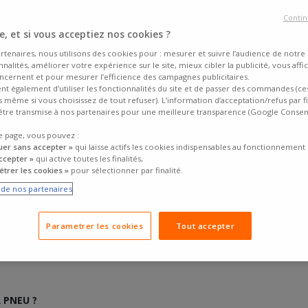
Contin
, et si vous acceptiez nos cookies ?
rtenaires, nous utilisons des cookies pour : mesurer et suivre l’audience de notre s
nalités, améliorer votre expérience sur le site, mieux cibler la publicité, vous affi
ncernent et pour mesurer l’efficience des campagnes publicitaires.
ent également d’utiliser les fonctionnalités du site et de passer des commandes (ce
fs même si vous choisissez de tout refuser). L’information d’acceptation/refus par f
tre transmise à nos partenaires pour une meilleure transparence (Google Conse
 ou un objet métallique oublié sur la chaussée, et c'est la
crevaison
. He
e page, vous pouvez :
eu
grâce à une mèche. Cette solution de dépannage est appréciée pour sa sim
uer sans accepter »
qui laisse actifs les cookies indispensables au fonctionnement 
ent lui faire confiance sur le long terme ? Voici tout ce qu'il faut savoir.
ccepter »
qui active toutes les finalités,
trer les cookies »
pour sélectionner par finalité.
e de nos partenaires
Parametrer les cookies
Tout accepter
 PNEU ?