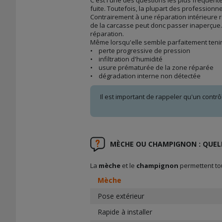
fuite. Toutefois, la plupart des professio
Contrairement à une réparation intérieure 
de la carcasse peut donc passer inaperçue.
réparation.
Même lorsqu'elle semble parfaitement tenir
• perte progressive de pression
• infiltration d'humidité
• usure prématurée de la zone réparée
• dégradation interne non détectée
Il est important de rappeler qu'un contrô
MÈCHE OU CHAMPIGNON : QUELL
La
mèche
et le
champignon
permettent tou
Mèche
Pose extérieur
Rapide à installer