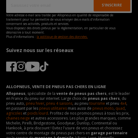
Votre adresse e-mail sera traitée par Allopneus en qualité de responsable de
traitement pour lui permettre de vous envoyer des e-mails d'information
concernant ses activités, produits et services.
Vous disposez des droits prévus par la règlementation, en particulier de vous
désinscrire à tout moment.
Plus d'informations :
la politique de gestion des données.
Suivez nous sur les réseaux
ALLOPNEUS, VENTE DE PNEUS PAS CHERS EN LIGNE
Allopneus
, spécialiste de la
vente de pneus pas chers
, est le leader
en France du pneu sur internet. Large choix de
pneus pas chers
, du
pneu auto,
pneu hiver
,
pneu 4 saisons
, au pneu
tourisme
et pneu
4x4
,
en passant par les
pneus utilitaires
mais aussi de
pneus moto
,
quad
,
agricoles
et
poids lourd
. Profitez de nos promos pneus à tous les prix,
chaines neige
et autres accessoires. Les plus grandes marques, comme
Michelin, Pirelli, Bridgestone, Goodyear, Dunlop, Continental ou
Hankook, à prix discount ! Evitez l'usure de vos pneus et choisissez
votre centre de montage de pneus pas chers en
garage partenaire
ou le service de
montage à domicile
à Paris, Lyon, Marseille,