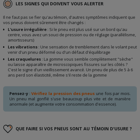
LES SIGNES QUI DOIVENT VOUS ALERTER
Il ne faut pas se fier qu'au témoin, d'autres symptômes indiquent que
vos pneus doivent sûrement être changés :
L'usure irrégulière
: Si le pneu est plus usé sur un bord qu'au
centre, vous avez un souci de pression ou de réglage (parallélisme,
amortisseurs)
Les vibrations
: Une sensation de tremblement dans le volant peut
venir d'un pneu déformé ou d'un défaut d'équilibrage
Les craquelures
: La gomme vous semble complètement "sèche"
ou laisse apparaître de microscopiques fissures sur les côtés ?
C'est le signe d'un vieillissement avancé. Un pneu de plus de 5 à 6
ans perd son élasticité, même s'il reste de la gomme
Pensez-y
:
Vérifiez la pression des pneus
une fois par mois.
Un pneu mal gonflé s'use beaucoup plus vite et de manière
anormale (et augmente votre consommation d'essence).
QUE FAIRE SI VOS PNEUS SONT AU TÉMOIN D'USURE ?