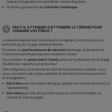
voiture si la gomme est considérée comme trop lisse
Un échec garanti lors du
Contrôle Technique
FAUT-IL ATTENDRE D'ATTEINDRE LE TÉMOIN POUR
CHANGER VOS PNEUS ?
La grande majorité des conducteurs s'imaginent, à tort, que tout va
bien tant qu'on n'a pas atteint le témoin.
Pourtant, les
performances de sécurité
(freinage, évacuation de
l'eau) diminuent beaucoup bien avant les 1,6 mm.
Sous la pluie, un
pneu usé à 1,6 mm
peut voir sa distance de freinage
doubler par rapport à un pneu neuf.
Chez Allopneus, tout comme du côté de la prévention routière, nous
vous conseillons de ne pas attendre le dernier moment pour prévoir
le changement :
Dès 3 mm
pour des pneus été (pour garder une bonne résistance à
l'aquaplaning)
Dès 4 mm
pour des pneus hiver (sous ce seuil, les lamelles ne
"mordent" plus la neige)