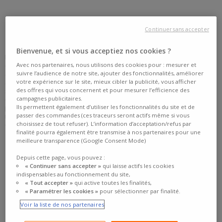
MICHELIN CROSSCLIMATE
Continuer sans accepter
Bienvenue, et si vous acceptiez nos cookies ?
En guise d’introduction, quelques mots pour rappeler les spécificités
Avec nos partenaires, nous utilisons des cookies pour : mesurer et
du pneu MICHELIN CrossClimate. Présenté initialement sous les
suivre l’audience de notre site, ajouter des fonctionnalités, améliorer
arguments d’un pneu été pouvant affronter l’hiver, il faut comprendre
votre expérience sur le site, mieux cibler la publicité, vous afficher
avec les codes habituels du marché qu’il s’agit d’un pneu toutes
des offres qui vous concernent et pour mesurer l’efficience des
saisons, venant chasser sur les terres de Goodyear qui faisait alors
campagnes publicitaires.
office de référence dans le domaine. Il profite donc d’un
Ils permettent également d’utiliser les fonctionnalités du site et de
positionnement polyvalent assez typé pour la performance sur sol
passer des commandes (ces traceurs seront actifs même si vous
mouillé, avec une bonne capacité d’évolution sur sol neigeux. Il
choisissez de tout refuser). L’information d’acceptation/refus par
dispose d’ailleurs de l’agrément
3PMSF, attestant de vraies
finalité pourra également être transmise à nos partenaires pour une
capacités hivernales
.
meilleure transparence (Google Consent Mode)
Depuis cette page, vous pouvez :
« Continuer sans accepter »
qui laisse actifs les cookies
indispensables au fonctionnement du site,
« Tout accepter »
qui active toutes les finalités,
« Paramétrer les cookies »
pour sélectionner par finalité.
MICHELIN AGILIS CROSSCLIMATE
Voir la liste de nos partenaires