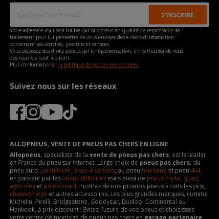
Votre adresse e-mail sera traitée par Allopneus en qualité de responsable de
traitement pour lui permettre de vous envoyer des e-mails d'information
concernant ses activités, produits et services.
Vous disposez des droits prévus par la règlementation, en particulier de vous
désinscrire à tout moment.
Plus d'informations :
la politique de gestion des données.
Suivez nous sur les réseaux
ALLOPNEUS, VENTE DE PNEUS PAS CHERS EN LIGNE
Allopneus
, spécialiste de la
vente de pneus pas chers
, est le leader
en France du pneu sur internet. Large choix de
pneus pas chers
, du
pneu auto,
pneu hiver
,
pneu 4 saisons
, au pneu
tourisme
et pneu
4x4
,
en passant par les
pneus utilitaires
mais aussi de
pneus moto
,
quad
,
agricoles
et
poids lourd
. Profitez de nos promos pneus à tous les prix,
chaines neige
et autres accessoires. Les plus grandes marques, comme
Michelin, Pirelli, Bridgestone, Goodyear, Dunlop, Continental ou
Hankook, à prix discount ! Evitez l'usure de vos pneus et choisissez
votre centre de montage de pneus pas chers en
garage partenaire