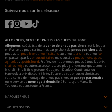
Suivez nous sur les réseaux
ALLOPNEUS, VENTE DE PNEUS PAS CHERS EN LIGNE
Allopneus
, spécialiste de la
vente de pneus pas chers
, est le leader
en France du pneu sur internet. Large choix de
pneus pas chers
, du
pneu auto,
pneu hiver
,
pneu 4 saisons
, au pneu
tourisme
et pneu
4x4
,
en passant par les
pneus utilitaires
mais aussi de
pneus moto
,
quad
,
agricoles
et
poids lourd
. Profitez de nos promos pneus à tous les prix,
chaines neige
et autres accessoires. Les plus grandes marques, comme
Michelin, Pirelli, Bridgestone, Goodyear, Dunlop, Continental ou
Hankook, à prix discount ! Evitez l'usure de vos pneus et choisissez
votre centre de montage de pneus pas chers en
garage partenaire
ou le service de
montage à domicile
à Paris, Lyon, Marseille,
Toulouse et dans toute la France.
MARQUES PNEUS
Pneus Michelin
TOP DIMENSIONS
Pneus Pirelli