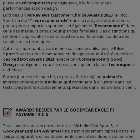
plusieurs
récompenses
prestigieuses, à la fois pour ses
performances et son design.
Lors des
DriverReviews Customer Choice Awards 2023
, le Pilot
Sport 5 a été “
Très recommandé
” dans la catégorie des meilleurs
pneus pour compactes sportives, et également “
Recommandé
” dans
celle des meilleurs pneus pour grandes familiales. Des distinctions qui
reflètent l’appréciation des conducteurs sur le terrain, au-delà des
simples tests techniques.
Autre fait marquant : avant même sa commercialisation, le
Pilot
Sport 5
a reçu une récompense en design produit. Il a été primé lors
des
Red Dot Awards 2021
, avec le prix
Contemporary Good
Design
, soulignant la qualité de sa conception à la fois
technique
et
esthétique.
Encore jeune sur le marché, ce pneu affiche déjà un
palmarès
impressionnant, et tout indique qu’il continuera à s’illustrer dans les
tests comparatifs et classements spécialisés dans les années à venir.
AWARDS REÇUES PAR LE GOODYEAR EAGLE F1
ASYMMETRIC 6
Tout comme son concurrent direct, le Michelin Pilot Sport 5, le
Goodyear Eagle F1 Asymmetric 6
s’est rapidement imposé dans les
tests
comparatifs et les classements spécialisés depuis son arrivée