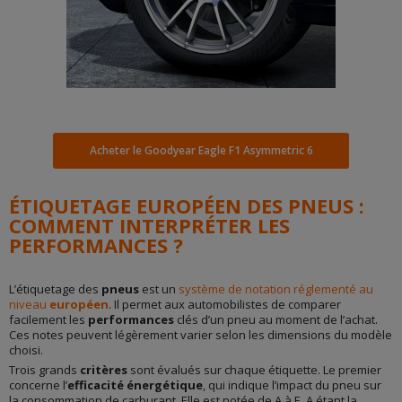
Acheter le Goodyear Eagle F1 Asymmetric 6
ÉTIQUETAGE EUROPÉEN DES PNEUS :
COMMENT INTERPRÉTER LES
PERFORMANCES ?
L’étiquetage des
pneus
est un
système de notation réglementé au
niveau
européen
. Il permet aux automobilistes de comparer
facilement les
performances
clés d’un pneu au moment de l’achat.
Ces notes peuvent légèrement varier selon les dimensions du modèle
choisi.
Trois grands
critères
sont évalués sur chaque étiquette. Le premier
concerne l’
efficacité énergétique
, qui indique l’impact du pneu sur
la consommation de carburant. Elle est notée de A à E, A étant la