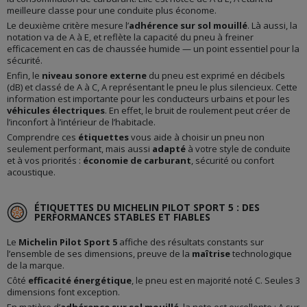
meilleure classe pour une conduite plus économe.
Le deuxième critère mesure l’
adhérence sur sol mouillé
. Là aussi, la
notation va de A à E, et reflète la capacité du pneu à freiner
efficacement en cas de chaussée humide — un point essentiel pour la
sécurité.
Enfin, le
niveau sonore externe
du pneu est exprimé en décibels
(dB) et classé de A à C, A représentant le pneu le plus silencieux. Cette
information est importante pour les conducteurs urbains et pour les
véhicules électriques
. En effet, le bruit de roulement peut créer de
l’inconfort à l’intérieur de l’habitacle.
Comprendre ces
étiquettes
vous aide à choisir un pneu non
seulement performant, mais aussi
adapté
à votre style de conduite
et à vos priorités :
économie de carburant
, sécurité ou confort
acoustique.
ÉTIQUETTES DU MICHELIN PILOT SPORT 5 : DES
PERFORMANCES STABLES ET FIABLES
Le
Michelin Pilot Sport 5
affiche des résultats constants sur
l’ensemble de ses dimensions, preuve de la
maîtrise
technologique
de la marque.
Côté
efficacité énergétique
, le pneu est en majorité noté C. Seules 3
dimensions font exception.