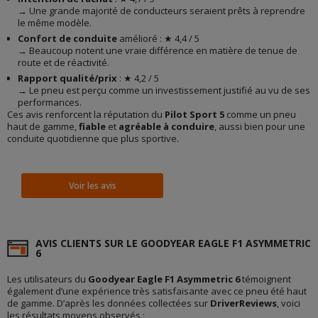
→ Une grande majorité de conducteurs seraient prêts à reprendre
le même modèle.
Confort de conduite
amélioré : ★ 4,4 / 5
→ Beaucoup notent une vraie différence en matière de tenue de
route et de réactivité.
Rapport qualité/prix
: ★ 4,2 / 5
→ Le pneu est perçu comme un investissement justifié au vu de ses
performances.
Ces avis renforcent la réputation du
Pilot Sport 5
comme un pneu
haut de gamme,
fiable
et
agréable à conduire
, aussi bien pour une
conduite quotidienne que plus sportive.
Voir les avis
AVIS CLIENTS SUR LE GOODYEAR EAGLE F1 ASYMMETRIC
6
Les utilisateurs du
Goodyear Eagle F1 Asymmetric 6
témoignent
également d’une expérience très satisfaisante avec ce pneu été haut
de gamme. D’après les données collectées sur
DriverReviews
, voici
les résultats moyens observés :