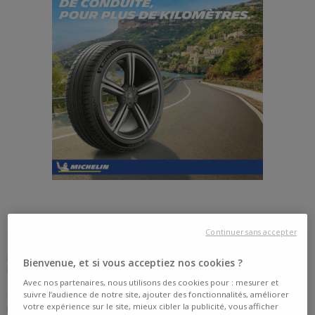
MICHELIN PILOT SPORT 5
Continuer sans accepter
Le
Michelin Pilot Sport 5
est un pneu été hautes performances
Bienvenue, et si vous acceptiez nos cookies ?
lancé en 2022. Successeur direct du très apprécié Pilot Sport 4, il a été
développé pour offrir encore plus de
précision de conduite
, de
Avec nos partenaires, nous utilisons des cookies pour : mesurer et
stabilité et de
maîtrise
à haute vitesse.
suivre l’audience de notre site, ajouter des fonctionnalités, améliorer
votre expérience sur le site, mieux cibler la publicité, vous afficher
Il intègre la technologie
Dynamic Response
, une innovation Michelin