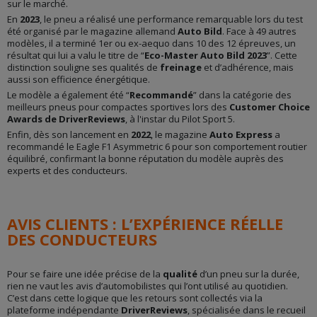
sur le marché.
En
2023
, le pneu a réalisé une performance remarquable lors du test
été organisé par le magazine allemand
Auto Bild
. Face à 49 autres
modèles, il a terminé 1er ou ex-aequo dans 10 des 12 épreuves, un
résultat qui lui a valu le titre de “
Eco-Master Auto Bild 2023
”. Cette
distinction souligne ses qualités de
freinage
et d’adhérence, mais
aussi son efficience énergétique.
Le modèle a également été “
Recommandé
” dans la catégorie des
meilleurs pneus pour compactes sportives lors des
Customer Choice
Awards de DriverReviews
, à l'instar du Pilot Sport 5.
Enfin, dès son lancement en
2022
, le magazine
Auto Express
a
recommandé le Eagle F1 Asymmetric 6 pour son comportement routier
équilibré, confirmant la bonne réputation du modèle auprès des
experts et des conducteurs.
AVIS CLIENTS : L’EXPÉRIENCE RÉELLE
DES CONDUCTEURS
Pour se faire une idée précise de la
qualité
d’un pneu sur la durée,
rien ne vaut les avis d’automobilistes qui l’ont utilisé au quotidien.
C’est dans cette logique que les retours sont collectés via la
plateforme indépendante
DriverReviews
, spécialisée dans le recueil