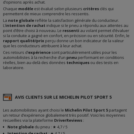
d’opinions après achat.
Chaque
modèle
est évalué selon plusieurs
critères
clés qui
permettent de mieux comprendre les ressentis.
La
note globale
reflète la satisfaction générale du conducteur.
L’
intention de rachat
indique si le pneu a répondu aux attentes au
point d’être choisi à nouveau. Le
ressenti
au volant permet d’évaluer
si la conduite a gagné en confort, en précision ou en sécurité. Enfin, le
rapport qualité/prix
perçu donne un bon indicateur de la valeur
que les conducteurs attribuent à leur achat.
Ces retours d’
expérience
sont particulièrement utiles pour les
automobilistes à la recherche d’un
pneu
performant en conditions
réelles, bien au-delà des données
techniques
ou des tests en
laboratoire.
AVIS CLIENTS SUR LE MICHELIN PILOT SPORT 5
Les automobilistes ayant choisi le
Michelin Pilot Sport 5
partagent
un retour d’expérience globalement très positif. Voici les moyennes
recueillies via la plateforme
DriverReviews
:
Note globale
du pneu : ★ 4,7 / 5
Intention de rachat
: ★ 4,7 / 5