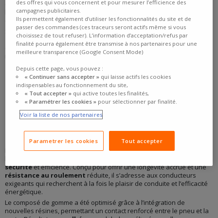
des offres qui vous concernent et pour mesurer l’efficience des
qui améliore la
réactivité
du pneu et sa capacité à suivre fidèlement
campagnes publicitaires.
les trajectoires, même en conduite dynamique. Résultat : un
Ils permettent également d’utiliser les fonctionnalités du site et de
comportement routier plus affûté, pour un plaisir de conduite accru.
passer des commandes (ces traceurs seront actifs même si vous
Sa réputation ne repose pas que sur les bancs d’essai : plusieurs
choisissez de tout refuser). L’information d’acceptation/refus par
constructeurs prestigieux
, comme Volkswagen ou
Porsche
, ont
finalité pourra également être transmise à nos partenaires pour une
choisi ce pneu en première monte (OE) sur certains modèles. Une
meilleure transparence (Google Consent Mode)
reconnaissance qui souligne la qualité et la fiabilité du
Pilot Sport 5
.
Depuis cette page, vous pouvez :
« Continuer sans accepter »
qui laisse actifs les cookies
indispensables au fonctionnement du site,
« Tout accepter »
qui active toutes les finalités,
Acheter le Michelin Pilot Sport 5
« Paramétrer les cookies »
pour sélectionner par finalité.
Voir la liste de nos partenaires
GOODYEAR EAGLE F1 ASYMMETRIC 6
Parametrer les cookies
Tout accepter
Lancé en 2022, le
Goodyear Eagle F1 Asymmetric 6
est un pneu été
haut de gamme qui mise sur un équilibre idéal entre
sportivité
,
sécurité
et efficience. Conçu pour offrir une longévité accrue et une
résistance au roulement
réduite, il s’adresse aux conducteurs
exigeants qui recherchent à la fois le plaisir de conduite et l’efficacité
énergétique.
Le composé de gomme a été optimisé grâce à l’intégration de
nouvelles résines, permettant un contact renforcé entre le pneu et la