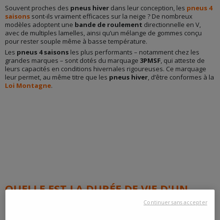
Souvent proches des
pneus hiver
dans leur conception, les
pneus 4
saisons
sont-ils vraiment efficaces sur la neige ? De nombreux
modèles adoptent une
bande de roulement
directionnelle en V,
avec de multiples lamelles, ainsi qu’un mélange de gommes conçu
pour rester souple même à basse température.
Les
pneus 4 saisons
les plus performants – notamment chez les
grandes marques – sont dotés du marquage
3PMSF
, qui atteste de
leurs capacités en conditions hivernales rigoureuses. Ce marquage
leur permet, au même titre que les
pneus hiver
, d’être conformes à la
Loi Montagne
.
QUELLE EST LA DURÉE DE VIE D'UN
PNEU 4 SAISONS ?
Continuer sans accepter