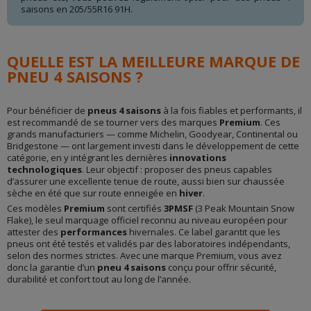
saisons en 205/55R16 91H.
QUELLE EST LA MEILLEURE MARQUE DE
PNEU 4 SAISONS ?
Pour bénéficier de
pneus 4 saisons
à la fois fiables et performants, il
est recommandé de se tourner vers des marques
Premium
. Ces
grands manufacturiers — comme Michelin, Goodyear, Continental ou
Bridgestone — ont largement investi dans le développement de cette
catégorie, en y intégrant les dernières
innovations
technologiques
. Leur objectif : proposer des pneus capables
d’assurer une excellente tenue de route, aussi bien sur chaussée
sèche en été que sur route enneigée en
hiver
.
Ces modèles
Premium
sont certifiés
3PMSF
(3 Peak Mountain Snow
Flake), le seul marquage officiel reconnu au niveau européen pour
attester des
performances
hivernales. Ce label garantit que les
pneus ont été testés et validés par des laboratoires indépendants,
selon des normes strictes. Avec une marque Premium, vous avez
donc la garantie d’un
pneu 4 saisons
conçu pour offrir sécurité,
durabilité et confort tout au long de l’année.