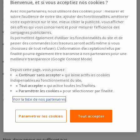
Les
pneus 4 saisons
s’usent-ils plus vite que les autres ? Pas
Bienvenue, et si vous acceptiez nos cookies ?
forcément. Leur longévité n’est pas inférieure à celle des pneus été
Avec nos partenaires, nous utilisons des cookies pour : mesurer et
ou hiver, à condition qu’ils soient bien utilisés et entretenus.
suivre l’audience de notre site, ajouter des fonctionnalités, améliorer
En réalité, la durée de vie d’un pneu 4 saisons dépend de plusieurs
votre expérience sur le site, mieux cibler la publicité, vous afficher
facteurs :
des offres qui vous concernent et pour mesurer l’efficience des
Le
style de conduite
: une conduite agressive (accélérations
campagnes publicitaires.
brusques, freinages secs) accélère l’usure des gommes.
Ils permettent également d’utiliser les fonctionnalités du site et de
passer des commandes (ces traceurs seront actifs même si vous
Le
type de trajets
: les longues distances sur autoroute favorisent
choisissez de tout refuser). L’information d’acceptation/refus par
une usure plus régulière, tandis que les routes dégradées ou
finalité pourra également être transmise à nos partenaires pour une
sinueuses sollicitent davantage les pneus.
meilleure transparence (Google Consent Mode)
Le
climat
: rouler fréquemment sur routes mouillées, verglacées ou
enneigées soumet les pneus à des contraintes accrues.
Depuis cette page, vous pouvez :
L’
entretien
: pression adaptée, alignement correct, permutation
« Continuer sans accepter »
qui laisse actifs les cookies
régulière... un bon entretien est essentiel pour préserver les
indispensables au fonctionnement du site,
performances et la longévité de vos pneus.
« Tout accepter »
qui active toutes les finalités,
En résumé
: bien entretenus et utilisés dans des conditions adaptées,
« Paramétrer les cookies »
pour sélectionner par finalité.
les
pneus 4 saisons
peuvent durer aussi longtemps que les autres
Voir la liste de nos partenaires
types de pneus.
EST-CE QUE DEUX PNEUS 4 SAISONS
Parametrer les cookies
Tout accepter
SUFFISENT POUR LA LOI MONTAGNE ?
Non, deux pneus ne suffisent pas.