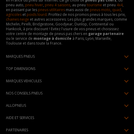
en France du pneu sur internet. Large choix de
pneus pas chers
, du
pneu auto,
pneu hiver
,
pneu 4 saisons
, au pneu
tourisme
et pneu
4x4
,
en passant par les
pneus utilitaires
mais aussi de
pneus moto
,
quad
,
agricoles
et
poids lourd
. Profitez de nos promos pneus à tous les prix,
chaines neige
et autres accessoires. Les plus grandes marques, comme
Michelin, Pirelli, Bridgestone, Goodyear, Dunlop, Continental ou
Hankook, à prix discount ! Evitez l'usure de vos pneus et choisissez
votre centre de montage de pneus pas chers en
garage partenaire
ou le service de
montage à domicile
à Paris, Lyon, Marseille,
Toulouse et dans toute la France.
MARQUES PNEUS
Pneus Michelin
TOP DIMENSIONS
Pneus Pirelli
175/65R14
MARQUES VEHICULES
Pneus Continental
185/65R15
Renault
Pneus Goodyear
NOS CONSEILS PNEUS
195/65R15
Dacia
Pneus Bridgestone
Lire un pneumatique
195/55R16
ALLOPNEUS
Peugeot
Pneus Hankook
Indice de charge et de vitesse
205/55R16
Qui sommes-nous? | About us
Citroën
Pneus Dunlop
AIDE ET SERVICES
Pression pneu
205/60R16
Avis DriverReviews | Who is DriverReviews
Volkswagen
Toutes les marques
Paiement en plusieurs fois
Voyant pression pneu
225/45R17
PARTENAIRES
Espace Presse
Audi