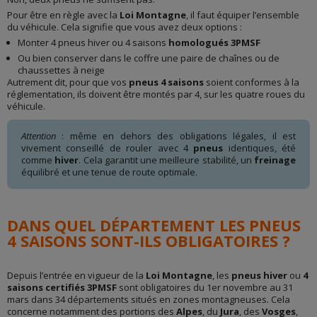
Pour être en règle avec la
Loi Montagne
, il faut équiper l’ensemble
du véhicule. Cela signifie que vous avez deux options :
Monter 4 pneus hiver ou 4 saisons
homologués 3PMSF
Ou bien conserver dans le coffre une paire de chaînes ou de
chaussettes à neige
Autrement dit, pour que vos
pneus 4 saisons
soient conformes à la
réglementation, ils doivent être montés par 4, sur les quatre roues du
véhicule.
Attention
: même en dehors des obligations légales, il est
vivement conseillé de rouler avec 4
pneus
identiques, été
comme
hiver
. Cela garantit une meilleure stabilité, un
freinage
équilibré et une tenue de route optimale.
DANS QUEL DÉPARTEMENT LES PNEUS
4 SAISONS SONT-ILS OBLIGATOIRES ?
Depuis l’entrée en vigueur de la
Loi Montagne
, les
pneus hiver
ou
4
saisons certifiés 3PMSF
sont obligatoires du 1er novembre au 31
mars dans 34 départements situés en zones montagneuses. Cela
concerne notamment des portions des
Alpes
, du
Jura
, des
Vosges
,