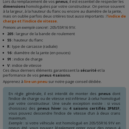
Lors du remplacement de vos
pneus
, il est essentiel de respecter les
dimensions
homologuées par votre constructeur. On pense souvent
à la largeur, à la hauteur du flanc ou encore au diamètre de la jante,
mais on oublie parfois deux critères tout aussi importants : l
’indice de
charge et l’indice de vitesse.
Prenons un exemple concret
: 205/55R16 91V.
205
: largeur de la bande de roulement
55
: hauteur du flanc
R
: type de carcasse (radiale)
16
: diamètre de la jante (en pouces)
91
: indice de charge
V
: indice de vitesse
Ces deux derniers éléments garantissent la
sécurité
et la
performance de vos
pneus 4 saisons
.
Apprenez à
lire un pneu
sur notre page conseil dédiée.
En règle générale, il est interdit de monter des
pneus
dont
l’indice de charge ou de vitesse est inférieur à celui homologué
par votre constructeur. Une seule exception existe : si vous
choisissez des
pneus hiver
ou
4 saisons certifiés 3PMSF
,
vous pouvez descendre l’indice de vitesse d’un à deux crans
maximum.
Exemple
: si votre véhicule est homologué en 205/55R16 91V en
pneus été, vous pouvez légalement opter pour des pneus 4