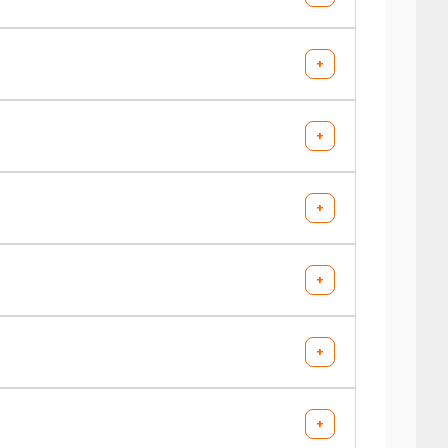
+
+
+
+
+
+