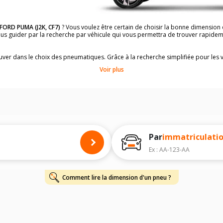
FORD PUMA (J2K, CF7)
? Vous voulez être certain de choisir la bonne dimensio
vous guider par la recherche par véhicule qui vous permettra de trouver rapid
rouver dans le choix des pneumatiques. Grâce à la recherche simplifiée pour les 
e pneus compatibles et homologuées.
Voir plus
dimensions de vos pneus ? Ces informations sont indiquées sur le flanc des p
à l'intérieur de la portière conducteur.
 permettra de trouver les dimensions de vos pneus pour
FORD PUMA (J2K, CF7)
,
 de votre
FORD PUMA (J2K, CF7)
ci-dessous :
onnés à titre indicatif. Il est fortement recommandé de vérifier en amont la di
harge et de vitesse, indispensables pour que votre dimension soit complète.
Par
immatriculati
Ex : AA-123-AA
Comment lire la dimension d'un pneu ?