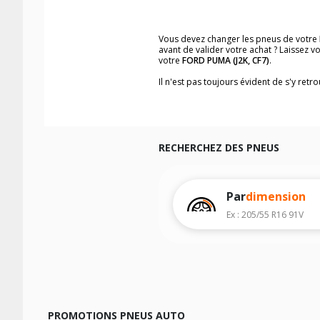
Vous devez changer les pneus de votre
avant de valider votre achat ? Laissez 
votre
FORD PUMA (J2K, CF7)
.
Il n'est pas toujours évident de s'y ret
trouverez facilement les dimensions d
Vous ne savez pas comment trouver les 
véhicule ainsi que sur l'étiquette collée 
Notre base de recherche véhicule vous
RECHERCHEZ DES PNEUS
Pour cela, veuillez sélectionner l'année
Les résultats de votre recherche sont d
véhicule, sans oublier les indices de c
Par
dimension
Ex : 205/55 R16 91V
PROMOTIONS PNEUS AUTO