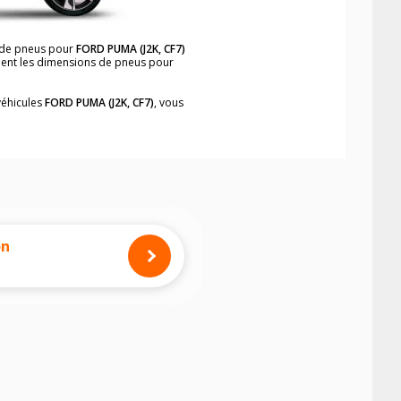
n de pneus pour
FORD PUMA (J2K, CF7)
ement les dimensions de pneus pour
véhicules
FORD PUMA (J2K, CF7)
, vous
neumatiques, dans le carnet de bord du
 simplement et rapidement.
mension des pneus montés sur votre
on