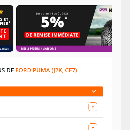
NS DE
FORD PUMA (J2K, CF7)
+
+