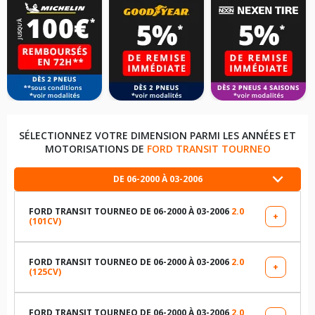
SÉLECTIONNEZ VOTRE DIMENSION PARMI LES ANNÉES ET
MOTORISATIONS DE
FORD TRANSIT TOURNEO
DE 06-2000 À 03-2006
FORD TRANSIT TOURNEO DE 06-2000 À 03-2006
2.0
+
(101CV)
LES DIMENSIONS COMPATIBLES
215/75R16 113 R
FORD TRANSIT TOURNEO DE 06-2000 À 03-2006
2.0
+
(125CV)
LES DIMENSIONS COMPATIBLES
175/75R16 101 R
215/75R16 113 R
FORD TRANSIT TOURNEO DE 06-2000 À 03-2006
2.0