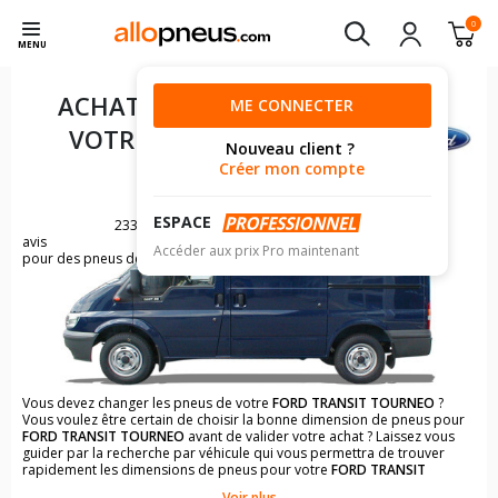
0
MENU
ACHAT DE PNEUS POUR
ME CONNECTER
VOTRE
FORD TRANSIT
Nouveau client ?
TOURNEO
Créer mon compte
ESPACE
2330
avis
Accéder aux prix Pro maintenant
pour des pneus de FORD TRANSIT
Vous devez changer les pneus de votre
FORD TRANSIT TOURNEO
?
Vous voulez être certain de choisir la bonne dimension de pneus pour
FORD TRANSIT TOURNEO
avant de valider votre achat ? Laissez vous
guider par la recherche par véhicule qui vous permettra de trouver
rapidement les dimensions de pneus pour votre
FORD TRANSIT
TOURNEO
.
Voir plus