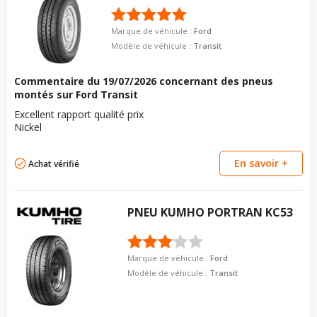
vous conseillons de contacter directement le constructeur.
Force de rotation du
120
boulon
Marque de véhicule :
Ford
Pour la visserie, afin de garantir une parfaite compatibilité, nous
Modèle de véhicule :
Transit
vous conseillons de contacter directement le constructeur.
Commentaire du
19/07/2026
concernant des pneus
montés sur Ford Transit
Excellent rapport qualité prix
Nickel
En savoir +
Achat vérifié
PNEU
KUMHO
PORTRAN KC53
Marque de véhicule :
Ford
Modèle de véhicule :
Transit