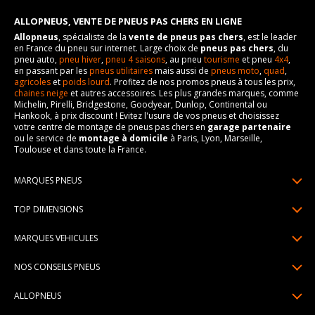
ALLOPNEUS, VENTE DE PNEUS PAS CHERS EN LIGNE
Allopneus
, spécialiste de la
vente de pneus pas chers
, est le leader
en France du pneu sur internet. Large choix de
pneus pas chers
, du
pneu auto,
pneu hiver
,
pneu 4 saisons
, au pneu
tourisme
et pneu
4x4
,
en passant par les
pneus utilitaires
mais aussi de
pneus moto
,
quad
,
agricoles
et
poids lourd
. Profitez de nos promos pneus à tous les prix,
chaines neige
et autres accessoires. Les plus grandes marques, comme
Michelin, Pirelli, Bridgestone, Goodyear, Dunlop, Continental ou
Hankook, à prix discount ! Evitez l'usure de vos pneus et choisissez
votre centre de montage de pneus pas chers en
garage partenaire
ou le service de
montage à domicile
à Paris, Lyon, Marseille,
Toulouse et dans toute la France.
MARQUES PNEUS
Pneus Michelin
TOP DIMENSIONS
Pneus Pirelli
175/65R14
MARQUES VEHICULES
Pneus Continental
185/65R15
Renault
Pneus Goodyear
NOS CONSEILS PNEUS
195/65R15
Dacia
Pneus Bridgestone
Lire un pneumatique
195/55R16
ALLOPNEUS
Peugeot
Pneus Hankook
Indice de charge et de vitesse
205/55R16