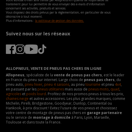
Votre adresse e-mail sera traitée par Allopneus en qualité de responsable de
traitement pour lui permettre de vous envoyer des e-mails d'information
concernant ses activités, produits et services.
Vous disposez des droits prévus par la règlementation, en particulier de vous
désinscrire à tout moment.
Plus d'informations :
la politique de gestion des données.
Suivez nous sur les réseaux
ALLOPNEUS, VENTE DE PNEUS PAS CHERS EN LIGNE
Allopneus
, spécialiste de la
vente de pneus pas chers
, est le leader
en France du pneu sur internet. Large choix de
pneus pas chers
, du
pneu auto,
pneu hiver
,
pneu 4 saisons
, au pneu
tourisme
et pneu
4x4
,
en passant par les
pneus utilitaires
mais aussi de
pneus moto
,
quad
,
agricoles
et
poids lourd
. Profitez de nos promos pneus à tous les prix,
chaines neige
et autres accessoires. Les plus grandes marques, comme
Michelin, Pirelli, Bridgestone, Goodyear, Dunlop, Continental ou
Hankook, à prix discount ! Evitez l'usure de vos pneus et choisissez
votre centre de montage de pneus pas chers en
garage partenaire
ou le service de
montage à domicile
à Paris, Lyon, Marseille,
Toulouse et dans toute la France.