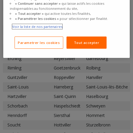
« Continuer sans accepter »
qui laisse actifs les cookies
Niderhoff
Breidenbach
Nousseviller-lès-Bitche
indispensables au fonctionnement du site,
« Tout accepter »
qui active toutes les finalités,
Danne-et-Quatre-
Dabo
Obergailbach
« Paramétrer les cookies »
pour sélectionner par finalité.
Vents
Voir la liste de nos partenaires
Ormersviller
Dannelbourg
Phalsbourg
Éguelshardt
Philippsbourg
Enchenberg
Parametrer les cookies
Tout accepter
Plaine-de-Walsch
Epping
Rahling
Erching
Reyersviller
Garrebourg
Rimling
Goetzenbruck
Rolbing
Guntzviller
Roppeviller
Hanviller
Saint-Louis
Harreberg
Saint-Louis-lès-Bitche
Hartzviller
Saint-Quirin
Haselbourg
Schorbach
Haspelschiedt
Schweyen
Henridorff
Siersthal
Hommert
Soucht
Hottviller
Sturzelbronn