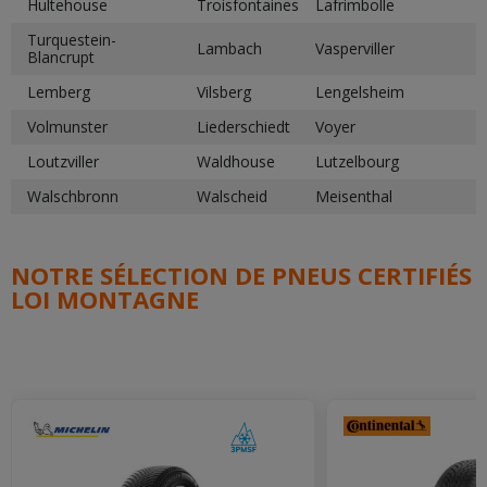
Hultehouse
Troisfontaines
Lafrimbolle
Turquestein-
Lambach
Vasperviller
Blancrupt
Lemberg
Vilsberg
Lengelsheim
Volmunster
Liederschiedt
Voyer
Loutzviller
Waldhouse
Lutzelbourg
Walschbronn
Walscheid
Meisenthal
NOTRE SÉLECTION DE PNEUS CERTIFIÉS
LOI MONTAGNE