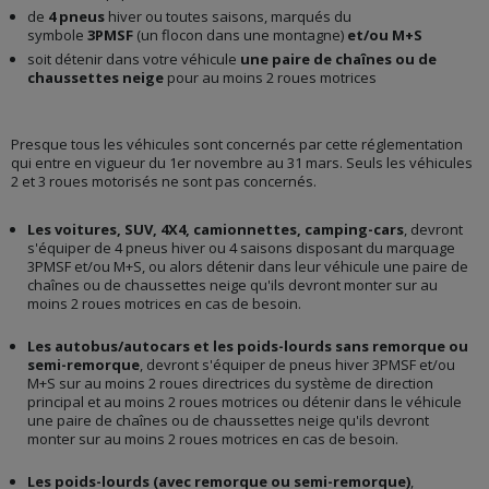
de
4 pneus
hiver ou toutes saisons, marqués du
symbole
3PMSF
(un flocon dans une montagne)
et/ou M+S
soit détenir dans votre véhicule
une paire de chaînes ou de
chaussettes neige
pour au moins 2 roues motrices
Presque tous les véhicules sont concernés par cette réglementation
qui entre en vigueur du 1er novembre au 31 mars. Seuls les véhicules
2 et 3 roues motorisés ne sont pas concernés.
Les voitures, SUV, 4X4, camionnettes, camping-cars
, devront
s'équiper de 4 pneus hiver ou 4 saisons disposant du marquage
3PMSF et/ou M+S, ou alors détenir dans leur véhicule une paire de
chaînes ou de chaussettes neige qu'ils devront monter sur au
moins 2 roues motrices en cas de besoin.
Les autobus/autocars et les poids-lourds sans remorque ou
semi-remorque
, devront s'équiper de pneus hiver 3PMSF et/ou
M+S sur au moins 2 roues directrices du système de direction
principal et au moins 2 roues motrices ou détenir dans le véhicule
une paire de chaînes ou de chaussettes neige qu'ils devront
monter sur au moins 2 roues motrices en cas de besoin.
Les poids-lourds (avec remorque ou semi-remorque)
,