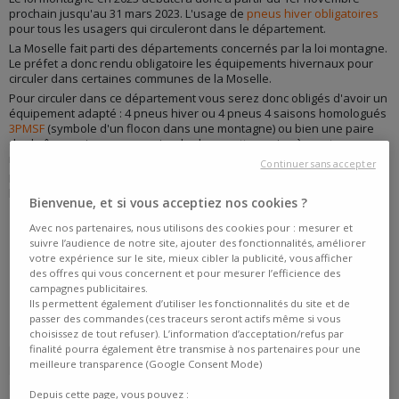
prochain jusqu'au 31 mars 2023. L'usage de
pneus hiver obligatoires
pour tous les usagers qui circuleront dans le département.
La Moselle fait parti des départements concernés par la loi montagne.
Le préfet a donc rendu obligatoire les équipements hivernaux pour
circuler dans certaines communes de la Moselle.
Pour circuler dans ce département vous serez donc obligés d'avoir un
équipement adapté : 4 pneus hiver ou 4 pneus 4 saisons homologués
3PMSF
(symbole d'un flocon dans une montagne) ou bien une paire
de chaînes neige ou une paire de chaussettes neige à monter sur au
moins 2 roues motrices.
Continuer sans accepter
Les pneus neige ou plutôt
les pneus hiver
sont donc obligatoires dans
la Moselle entre le 1er novembre et le 31 mars.
Bienvenue, et si vous acceptiez nos cookies ?
Avec nos partenaires, nous utilisons des cookies pour : mesurer et
LOI MONTAGNE : LISTE DES
suivre l’audience de notre site, ajouter des fonctionnalités, améliorer
COMMUNES CONCERNÉES DANS LA
votre expérience sur le site, mieux cibler la publicité, vous afficher
des offres qui vous concernent et pour mesurer l’efficience des
MOSELLE
campagnes publicitaires.
Ils permettent également d’utiliser les fonctionnalités du site et de
passer des commandes (ces traceurs seront actifs même si vous
Abreschviller
Meisenthal
Arzviller
choisissez de tout refuser). L’information d’acceptation/refus par
finalité pourra également être transmise à nos partenaires pour une
Métairies-Saint-Quirin
Baerenthal
Montbronn
meilleure transparence (Google Consent Mode)
Bitche
Mouterhouse
Bousseviller
Depuis cette page, vous pouvez :