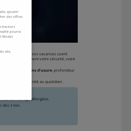
ite, ajouter
cher des offres
s traceurs
inalité pourra
nt Mode)
du site,
ongs voyages pour vos vacances usent
s
impacte directement votre sécurité, votre
 mécanique.
Témoins d’usure
, profondeur
uler en toute sérénité au quotidien.
ances de freinage allongées.
er dès 3 mm.