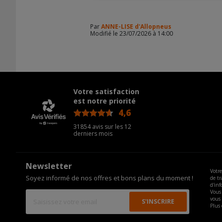
Par
ANNE-LISE d'Allopneus
Modifié le 23/07/2026 à 14:00
Votre satisfaction
est notre priorité
4,6
/5
31854 avis sur les 12
derniers mois
Newsletter
Votre
Soyez informé de nos offres et bons plans du moment !
de tr
d'inf
Vous 
vous
Plus 