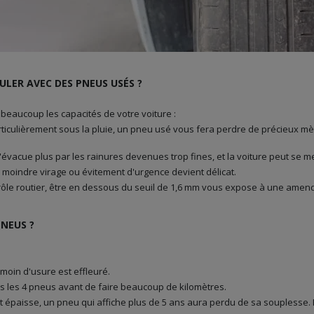
ULER AVEC DES PNEUS USÉS ?
beaucoup les capacités de votre voiture :
rticulièrement sous la pluie, un pneu usé vous fera perdre de précieux mèt
s'évacue plus par les rainures devenues trop fines, et la voiture peut se met
e moindre virage ou évitement d'urgence devient délicat.
rôle routier, être en dessous du seuil de 1,6 mm vous expose à une amend
NEUS ?
émoin d'usure est effleuré.
urs les 4 pneus avant de faire beaucoup de kilomètres.
 épaisse, un pneu qui affiche plus de 5 ans aura perdu de sa souplesse. 