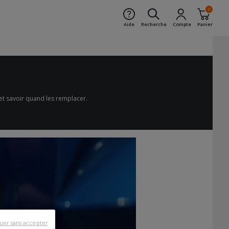
0
Aide
Recherche
Compte
Panier
et savoir quand les remplacer.
uer sans accepter