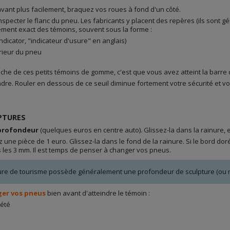
vant plus facilement, braquez vos roues à fond d'un côté.
nspecter le flanc du pneu. Les fabricants y placent des repères (ils sont 
cement exact des témoins, souvent sous la forme :
dicator, "indicateur d'usure" en anglais)
érieur du pneu
che de ces petits témoins de gomme, c'est que vous avez atteint la barre
ndre. Rouler en dessous de ce seuil diminue fortement votre sécurité et 
PTURES
 profondeur
(quelques euros en centre auto). Glissez-la dans la rainure, e
 une pièce de 1 euro. Glissez-la dans le fond de la rainure. Si le bord doré 
 les 3 mm. Il est temps de penser à changer vos pneus.
re de tourisme possède généralement une profondeur de sculpture (ou rai
er vos pneus
bien avant d'atteindre le témoin :
 été