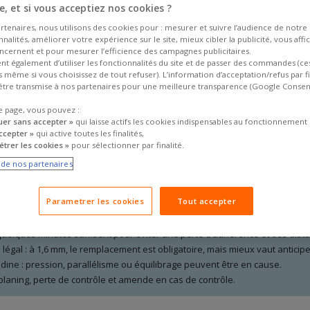
, et si vous acceptiez nos cookies ?
rtenaires, nous utilisons des cookies pour : mesurer et suivre l’audience de notre s
nalités, améliorer votre expérience sur le site, mieux cibler la publicité, vous affi
ncernent et pour mesurer l’efficience des campagnes publicitaires.
ent également d’utiliser les fonctionnalités du site et de passer des commandes (ce
fs même si vous choisissez de tout refuser). L’information d’acceptation/refus par f
tre transmise à nos partenaires pour une meilleure transparence (Google Conse
e page, vous pouvez :
uer sans accepter »
qui laisse actifs les cookies indispensables au fonctionnement 
at… mais en êtes-vous vraiment sûr ? Les
trajets du quotidien
et les l
ccepter »
qui active toutes les finalités,
ois difficile à repérer à l’œil nu. Pourtant, rouler avec des
pneus trop usé
trer les cookies »
pour sélectionner par finalité.
ge
.
e de nos partenaires
les et rapides pour vérifier l’état de
vos pneus
, sans être un expert en
n quelques minutes, vous pouvez faire un premier diagnostic fiable.
 reconnaître des
pneus usés
, quand les remplacer, et surtout comment ro
Parametrer les cookies
Tout accepter
quelques minutes suffisent pour éviter une perte d’adhérence et des dist
légal : à 1,6 mm, le remplacement est obligatoire, mais mieux vaut anticip
dine : pression, parallélisme ou équilibrage peuvent être en cause.
laning, perte de contrôle et amende en cas de contrôle.