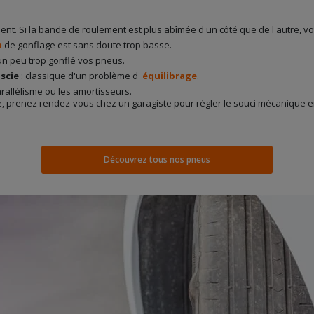
ment. Si la bande de roulement est plus abîmée d'un côté que de l'autre, v
n
de gonflage est sans doute trop basse.
un peu trop gonflé vos pneus.
scie
: classique d'un problème d'
équilibrage
.
 parallélisme ou les amortisseurs.
re, prenez rendez-vous chez un garagiste pour régler le souci mécaniqu
Découvrez tous nos pneus