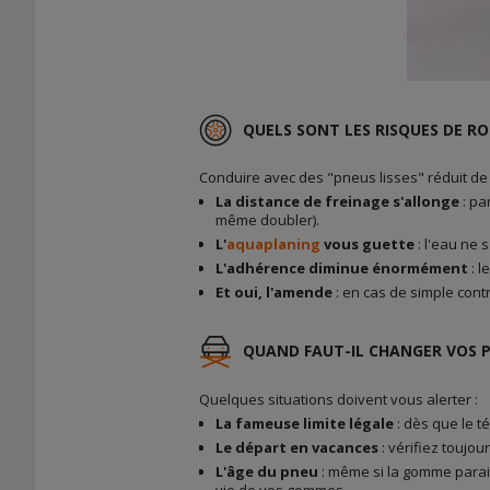
QUELS SONT LES RISQUES DE RO
Conduire avec des "pneus lisses" réduit de 
La distance de freinage s'allonge
: pa
même doubler).
L'
aquaplaning
vous guette
: l'eau ne 
L'adhérence diminue énormément
: l
Et oui, l'amende
: en cas de simple cont
QUAND FAUT-IL CHANGER VOS P
Quelques situations doivent vous alerter :
La fameuse limite légale
: dès que le t
Le départ en vacances
: vérifiez toujo
L'âge du pneu
: même si la gomme parait
vie de vos gommes.