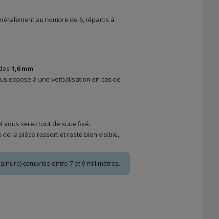
généralement au nombre de 6, répartis à
 des
1,6 mm
.
vous expose à une verbalisation en cas de
t vous serez tout de suite fixé.
de la pièce ressort et reste bien visible,
nure) comprise entre 7 et 9 millimètres.