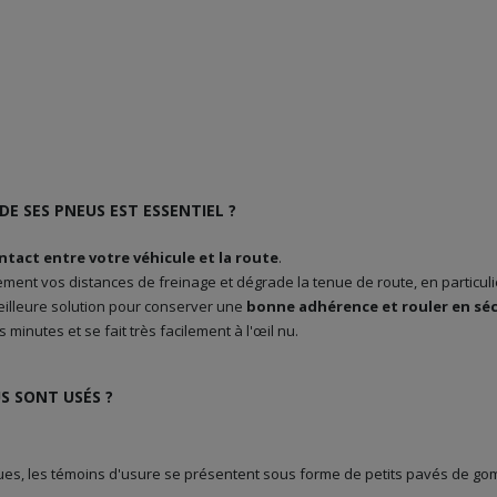
DE SES PNEUS EST ESSENTIEL ?
ntact entre votre véhicule et la route
.
nt vos distances de freinage et dégrade la tenue de route, en particulie
meilleure solution pour conserver une
bonne adhérence et rouler en séc
minutes et se fait très facilement à l'œil nu.
S SONT USÉS ?
ues, les témoins d'usure se présentent sous forme de petits pavés de go