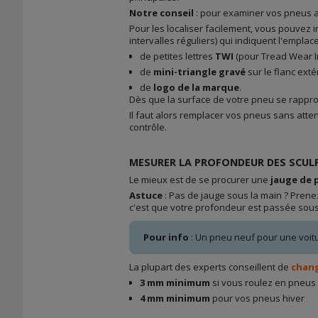
Notre conseil
: pour examiner vos pneus a
Pour les localiser facilement, vous pouvez i
intervalles réguliers) qui indiquent l'empla
de petites lettres
TWI
(pour Tread Wear In
de
mini-triangle gravé
sur le flanc ext
de
logo de la marque
.
Dès que la surface de votre pneu se rappro
Il faut alors remplacer vos pneus sans atte
contrôle.
MESURER LA PROFONDEUR DES SCUL
Le mieux est de se procurer une
jauge de
Astuce
: Pas de jauge sous la main ? Prenez
c'est que votre profondeur est passée sous
Pour info
: Un pneu neuf pour une voitu
La plupart des experts conseillent de
chang
3 mm minimum
si vous roulez en pneus
4 mm minimum
pour vos pneus hiver