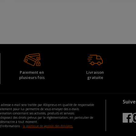
Paiement en
Livraison
plusieurs fois
gratuite
Suive
 adresse e-mail sera traitée par Allopneus en qualité de responsable
aitement pour lui permettre de vous envoyer des e-mails
ormation concernant ses activités, produits et services.
disposez des droits prévus par la règlementation, en particulier de
 désinscrire à tout moment.
d'informations :
la politique de gestion des données.