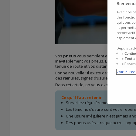
Bienvenue
Avec nos pa
des fonction
qui vous co
Ils permett
seront acti
également ê
Depuis cett
« Contin
Vos
pneus
vous semblent encore en bon ét
« Tout a
inévitablement vos pneus.
L'usure
est parf
« Paramé
tenue de route et vos distances de
freina
Voir la list
Bonne nouvelle : il existe des méthodes simp
des rainures, signes d’usure irrégulière… e
Dans cet article, on vous explique comment
Ce qu'il faut retenir
Surveillez régulièrement vos pneus : 
Les témoins d’usure sont votre repère 
Une usure irrégulière n’est jamais ano
Des pneus usés = risque accru : aquap