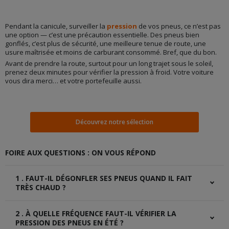
Pendant la canicule, surveiller la
pression
de vos pneus, ce n’est pas
une option — c’est une précaution essentielle. Des pneus bien
gonflés, c’est plus de sécurité, une meilleure tenue de route, une
usure maîtrisée et moins de carburant consommé. Bref, que du bon.
Avant de prendre la route, surtout pour un long trajet sous le soleil,
prenez deux minutes pour vérifier la pression à froid. Votre voiture
vous dira merci… et votre portefeuille aussi.
Découvrez notre sélection
FOIRE AUX QUESTIONS : ON VOUS RÉPOND
1 . FAUT-IL DÉGONFLER SES PNEUS QUAND IL FAIT
TRÈS CHAUD ?
Non. Il est déconseillé de dégonfler volontairement vos
2 . À QUELLE FRÉQUENCE FAUT-IL VÉRIFIER LA
pneus en été. La pression augmente naturellement avec la
chaleur, mais elle revient à la normale lorsque les pneus
PRESSION DES PNEUS EN ÉTÉ ?