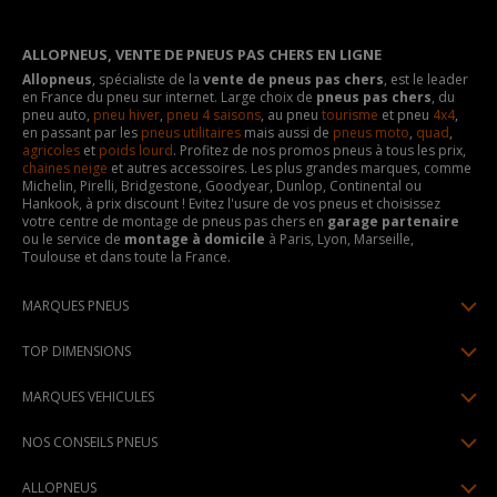
ALLOPNEUS, VENTE DE PNEUS PAS CHERS EN LIGNE
Allopneus
, spécialiste de la
vente de pneus pas chers
, est le leader
en France du pneu sur internet. Large choix de
pneus pas chers
, du
pneu auto,
pneu hiver
,
pneu 4 saisons
, au pneu
tourisme
et pneu
4x4
,
en passant par les
pneus utilitaires
mais aussi de
pneus moto
,
quad
,
agricoles
et
poids lourd
. Profitez de nos promos pneus à tous les prix,
chaines neige
et autres accessoires. Les plus grandes marques, comme
Michelin, Pirelli, Bridgestone, Goodyear, Dunlop, Continental ou
Hankook, à prix discount ! Evitez l'usure de vos pneus et choisissez
votre centre de montage de pneus pas chers en
garage partenaire
ou le service de
montage à domicile
à Paris, Lyon, Marseille,
Toulouse et dans toute la France.
MARQUES PNEUS
Pneus Michelin
TOP DIMENSIONS
Pneus Pirelli
175/65R14
MARQUES VEHICULES
Pneus Continental
185/65R15
Renault
Pneus Goodyear
NOS CONSEILS PNEUS
195/65R15
Dacia
Pneus Bridgestone
Lire un pneumatique
195/55R16
ALLOPNEUS
Peugeot
Pneus Hankook