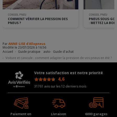
CONSEIL PNEU
CONSEIL PNEU
COMMENT VÉRIFIER LA PRESSION DES
PNEUS SOUS-GON
PNEUS ?
: METTEZ LA BON
Par
ANNE-LISE d'Allopneus
Modifié le 23/07/2026 à 16:56
Accueil
Guide pratique
auto
Guide d'achat
Voiture et canicule : comment adapter la pression de vos pneus en été ?
Votre satisfaction est notre priorité
4,6
/5
31761 avis sur les 12 derniers mois
Paiement en
Livraison
6000 garages