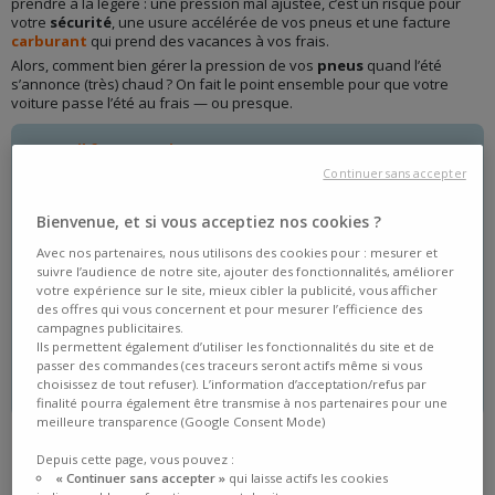
prendre à la légère : une pression mal ajustée, c’est un risque pour
votre
sécurité
, une usure accélérée de vos pneus et une facture
carburant
qui prend des vacances à vos frais.
Alors, comment bien gérer la pression de vos
pneus
quand l’été
s’annonce (très) chaud ? On fait le point ensemble pour que votre
voiture passe l’été au frais — ou presque.
Ce qu'il faut retenir
La chaleur augmente naturellement la pression des pneus :
Continuer sans accepter
environ +0,1 bar tous les 10 °C, un phénomène normal qu'il
ne faut pas compenser en dégonflant les pneus.
Bienvenue, et si vous acceptiez nos cookies ?
Contrôlez toujours la pression à froid, avant de prendre la
route ou après plusieurs heures d'arrêt, pour obtenir une
Avec nos partenaires, nous utilisons des cookies pour : mesurer et
mesure fiable.
suivre l’audience de notre site, ajouter des fonctionnalités, améliorer
votre expérience sur le site, mieux cibler la publicité, vous afficher
Respectez les préconisations du constructeur, en adaptant la
des offres qui vous concernent et pour mesurer l’efficience des
pression si votre véhicule est chargé (passagers, bagages,
campagnes publicitaires.
départ en vacances).
Ils permettent également d’utiliser les fonctionnalités du site et de
Des pneus correctement gonflés, c'est plus de sécurité, une
passer des commandes (ces traceurs seront actifs même si vous
usure maîtrisée et une consommation de carburant
choisissez de tout refuser). L’information d’acceptation/refus par
optimisée, même en pleine canicule.
finalité pourra également être transmise à nos partenaires pour une
meilleure transparence (Google Consent Mode)
Depuis cette page, vous pouvez :
« Continuer sans accepter »
qui laisse actifs les cookies