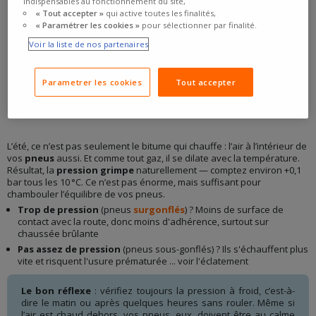
indispensables au fonctionnement du site,
« Tout accepter »
qui active toutes les finalités,
« Paramétrer les cookies »
pour sélectionner par finalité.
Voir la liste de nos partenaires
Parametrer les cookies
Tout accepter
POURQUOI LA CHALEUR INFLUENCE LA
PRESSION DES PNEUS ?
L’été, ce n’est pas seulement le bitume qui chauffe : l’air à l’intérieur de
vos
pneus
aussi. Et comme tout gaz, il se dilate avec la température.
Résultat, la
pression grimpe
naturellement — comptez environ +0,1
bar tous les 10 °C. Ce n’est pas énorme, mais suffisant pour
chambouler l’équilibre de vos pneus.
Trop de pression
(pneus
surgonflés
) ? Moins de surface de
contact avec la route, donc moins d'adhérence, surtout sur
chaussée brûlante
Pas assez de pression
(pneus sous-gonflés) ? Ils s'échauffent plus
vite et risquent l'usure prématurée ... voir l'éclatement
Le bon réflexe
: vérifiez toujours la pression à froid, c’est-à-
dire le matin ou après quelques heures sans rouler. Même si
l’air est chaud dehors, vos pneus, eux, doivent être au calme