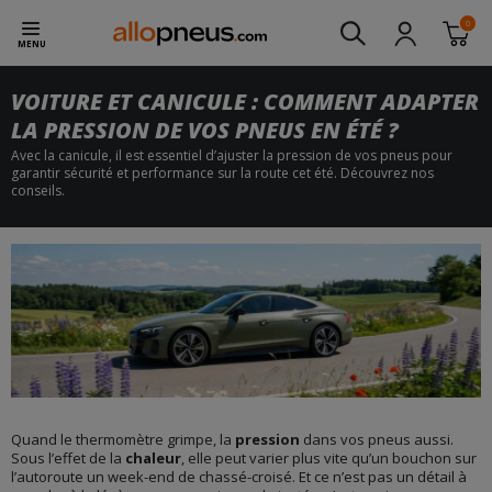
0
MENU
VOITURE ET CANICULE : COMMENT ADAPTER
LA PRESSION DE VOS PNEUS EN ÉTÉ ?
Avec la canicule, il est essentiel d’ajuster la pression de vos pneus pour
garantir sécurité et performance sur la route cet été. Découvrez nos
conseils.
Quand le thermomètre grimpe, la
pression
dans vos pneus aussi.
Sous l’effet de la
chaleur
, elle peut varier plus vite qu’un bouchon sur
l’autoroute un week-end de chassé-croisé. Et ce n’est pas un détail à