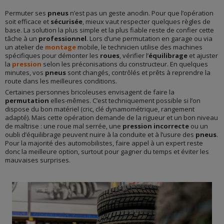
Permuter ses
pneus
n’est pas un geste anodin. Pour que l’opération
soit efficace et
sécurisée
, mieux vaut respecter quelques règles de
base. La solution la plus simple et la plus fiable reste de confier cette
tâche à un
professionnel
. Lors d’une permutation en garage ou via
un atelier de
montage
mobile, le technicien utilise des machines
spécifiques pour démonter les
roues
, vérifier l’
équilibrage
et ajuster
la
pression
selon les préconisations du constructeur. En quelques
minutes, vos
pneus
sont changés, contrôlés et prêts à reprendre la
route dans les meilleures conditions.
Certaines personnes bricoleuses envisagent de faire la
permutation
elles-mêmes. C’est techniquement possible si l’on
dispose du bon matériel (cric, clé dynamométrique, rangement
adapté). Mais cette opération demande de la rigueur et un bon niveau
de maîtrise : une roue mal serrée, une
pression incorrecte
ou un
oubli d’équilibrage peuvent nuire à la conduite et à l’usure des
pneus
.
Pour la majorité des automobilistes, faire appel à un expert reste
donc la meilleure option, surtout pour gagner du temps et éviter les
mauvaises surprises.