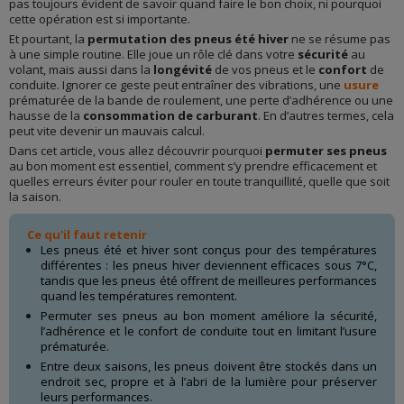
pas toujours évident de savoir quand faire le bon choix, ni pourquoi
cette opération est si importante.
Et pourtant, la
permutation des pneus été hiver
ne se résume pas
à une simple routine. Elle joue un rôle clé dans votre
sécurité
au
volant, mais aussi dans la
longévité
de vos pneus et le
confort
de
conduite. Ignorer ce geste peut entraîner des vibrations, une
usure
prématurée de la bande de roulement, une perte d’adhérence ou une
hausse de la
consommation de carburant
. En d’autres termes, cela
peut vite devenir un mauvais calcul.
Dans cet article, vous allez découvrir pourquoi
permuter ses pneus
au bon moment est essentiel, comment s’y prendre efficacement et
quelles erreurs éviter pour rouler en toute tranquillité, quelle que soit
la saison.
Ce qu'il faut retenir
Les pneus été et hiver sont conçus pour des températures
différentes : les pneus hiver deviennent efficaces sous 7°C,
tandis que les pneus été offrent de meilleures performances
quand les températures remontent.
Permuter ses pneus au bon moment améliore la sécurité,
l’adhérence et le confort de conduite tout en limitant l’usure
prématurée.
Entre deux saisons, les pneus doivent être stockés dans un
endroit sec, propre et à l’abri de la lumière pour préserver
leurs performances.