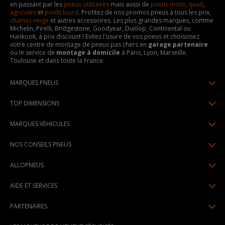
en passant par les
pneus utilitaires
mais aussi de
pneus moto
,
quad
,
agricoles
et
poids lourd
. Profitez de nos promos pneus à tous les prix,
chaines neige
et autres accessoires. Les plus grandes marques, comme
Michelin, Pirelli, Bridgestone, Goodyear, Dunlop, Continental ou
Hankook, à prix discount ! Evitez l'usure de vos pneus et choisissez
votre centre de montage de pneus pas chers en
garage partenaire
ou le service de
montage à domicile
à Paris, Lyon, Marseille,
Toulouse et dans toute la France.
MARQUES PNEUS
Pneus Michelin
TOP DIMENSIONS
Pneus Pirelli
175/65R14
MARQUES VEHICULES
Pneus Continental
185/65R15
Renault
Pneus Goodyear
NOS CONSEILS PNEUS
195/65R15
Dacia
Pneus Bridgestone
Lire un pneumatique
195/55R16
ALLOPNEUS
Peugeot
Pneus Hankook
Indice de charge et de vitesse
205/55R16
Qui sommes-nous? | About us
Citroën
Pneus Dunlop
AIDE ET SERVICES
Pression pneu
205/60R16
Avis DriverReviews | Who is DriverReviews
Volkswagen
Toutes les marques
Paiement en plusieurs fois
Voyant pression pneu
225/45R17
PARTENAIRES
Espace Presse
Audi
Garantie pneu
Usure pneu
225/40R18
Devenez affilié
Recrutement
BMW