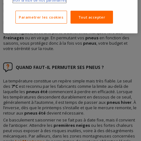
Voir la liste de nos partenaires
températures sont douces ou chaudes.
Rouler avec des pneus inadaptés à la
saison
, c’est prendre le risque
de compromettre votre
sécurité
. En été, des
pneus hiver
s’usent
Parametrer les cookies
Tout accepter
plus vite, réduisent la précision de conduite et augmentent la
consommation de carburant
. En hiver, des pneus été peuvent
devenir rigides, avec une perte d’adhérence marquée lors des
freinages
ou en virage. En permutant vos
pneus
en fonction des
saisons, vous protégez donc à la fois vos
pneus
, votre budget et
votre sérénité sur la route.
QUAND FAUT-IL PERMUTER SES PNEUS ?
La température constitue un repère simple mais très fiable. Le seuil
des
7°C
est reconnu par les fabricants comme la limite au-delà de
laquelle les
pneus été
commencent à perdre en efficacité. Lorsque
les températures descendent durablement en dessous de ce seuil,
généralement à l’automne, il est temps de passer aux
pneus hiver
. À
l’inverse, dès que le printemps s’installe et que le mercure remonte, le
retour aux
pneus été
devient nécessaire.
Ce basculement saisonnier ne se fait pas à date fixe, mais il convient
de l’anticiper. Attendre les
premières neiges
ou les fortes chaleurs
peut vous exposer à des risques inutiles, voire à des désagréments
mécaniques. Par ailleurs, dans les zones montagneuses concernées