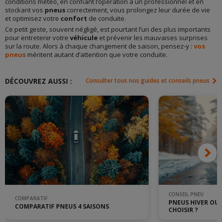
conditions météo, en confiant l’opération à un professionnel et en
stockant vos
pneus
correctement, vous prolongez leur durée de vie
et optimisez votre
confort
de conduite.
Ce petit geste, souvent négligé, est pourtant l’un des plus importants
pour entretenir votre
véhicule
et prévenir les mauvaises surprises
sur la route. Alors à chaque changement de saison, pensez-y :
vos
pneus
méritent autant d’attention que votre conduite.
DÉCOUVREZ AUSSI :
Consulter tous nos guides et conseils pneus
CONSEIL PNEU
COMPARATIF
PNEUS HIVER OU 
COMPARATIF PNEUS 4 SAISONS
CHOISIR ?