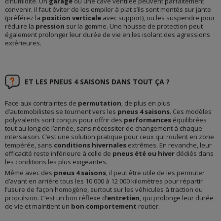
d’humidité. Un
garage
ou une cave ventilée peuvent parfaitement
convenir. Il faut éviter de les empiler à plat s’ils sont montés sur jante
(préférez la
position verticale
avec support), ou les suspendre pour
réduire la
pression
sur la gomme. Une housse de protection peut
également prolonger leur durée de vie en les isolant des agressions
extérieures.
ET LES PNEUS 4 SAISONS DANS TOUT ÇA ?
Face aux contraintes de
permutation
, de plus en plus
d’automobilistes se tournent vers les
pneus 4 saisons
. Ces modèles
polyvalents sont conçus pour offrir des
performances
équilibrées
tout au long de l’année, sans nécessiter de changement à chaque
intersaison. C’est une solution pratique pour ceux qui roulent en zone
tempérée, sans
conditions hivernales
extrêmes. En revanche, leur
efficacité reste inférieure à celle de
pneus été ou hiver
dédiés dans
les conditions les plus exigeantes.
Même avec des
pneus 4 saisons
, il peut être utile de les permuter
d’avant en arrière tous les 10 000 à 12 000 kilomètres pour répartir
l’usure de façon homogène, surtout sur les véhicules à traction ou
propulsion. C’est un bon réflexe d’
entretien
, qui prolonge leur durée
de vie et maintient un
bon comportement
routier.