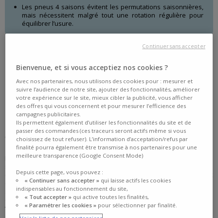
Les pneus 4 saisons évitent les permutations saisonnières,
mais nécessitent malgré tout une rotation régulière pour
équilibrer l’usure.
Continuer sans accepter
Bienvenue, et si vous acceptiez nos cookies ?
Avec nos partenaires, nous utilisons des cookies pour : mesurer et
suivre l’audience de notre site, ajouter des fonctionnalités, améliorer
votre expérience sur le site, mieux cibler la publicité, vous afficher
des offres qui vous concernent et pour mesurer l’efficience des
campagnes publicitaires.
Ils permettent également d’utiliser les fonctionnalités du site et de
passer des commandes (ces traceurs seront actifs même si vous
POURQUOI PERMUTER SES PNEUS À CHAQUE SAISONS ?
choisissez de tout refuser). L’information d’acceptation/refus par
finalité pourra également être transmise à nos partenaires pour une
meilleure transparence (Google Consent Mode)
Loin d’être identiques, les
pneus été et hiver
ont des propriétés bien
spécifiques. Leur composition et leur structure répondent à des
Depuis cette page, vous pouvez :
exigences différentes, adaptées aux variations de température et aux
« Continuer sans accepter »
qui laisse actifs les cookies
conditions de conduite. Les
pneus hiver
sont formulés pour rester
indispensables au fonctionnement du site,
souples quand il fait froid, en dessous de 7°C, ce qui leur permet de
« Tout accepter »
qui active toutes les finalités,
conserver une
bonne adhérence
sur route mouillée, enneigée ou
« Paramétrer les cookies »
pour sélectionner par finalité.
verglacée. À l’inverse, les
pneus été
offrent une performance
optimale sur route sèche ou humide, mais uniquement lorsque les