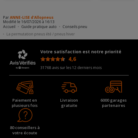
Par
ANNE-LISE d'Allopneus
Modifié le 16/07/2026 à 16:13
Accueil
Guide pratique auto
Conseils pneu
La permutation pneus été / pneus hiver
Votre satisfaction est notre priorité
4,6
/5
31768 avis sur les 12 derniers mois
Paiement en
Livraison
6000 garages
plusieurs fois
gratuite
partenaires
80 conseillers à
votre écoute