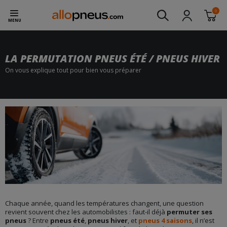
0
MENU
LA PERMUTATION PNEUS ÉTÉ / PNEUS HIVER
On vous explique tout pour bien vous préparer
Chaque année, quand les températures changent, une question
revient souvent chez les automobilistes : faut-il déjà
permuter ses
pneus
? Entre
pneus été
,
pneus hiver
, et
pneus 4 saisons
, il n’est